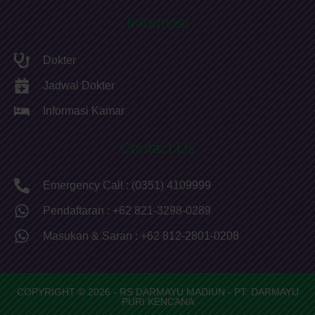
Informasi
Dokter
Jadwal Dokter
Informasi Kamar
Contact Us
Emergency Call : (0351) 4109999
Pendaftaran : +62 821-3298-0289
Masukan & Saran : +62 812-2801-0208
COPYRIGHT © 2026 - RS DARMAYU MADIUN - PT. DARMAYU
PURI KENCANA