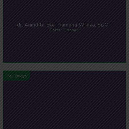
dr. Anindita Eka Pramana Wijaya, Sp.OT
Dokter Ortopedi
Poli Obgyn