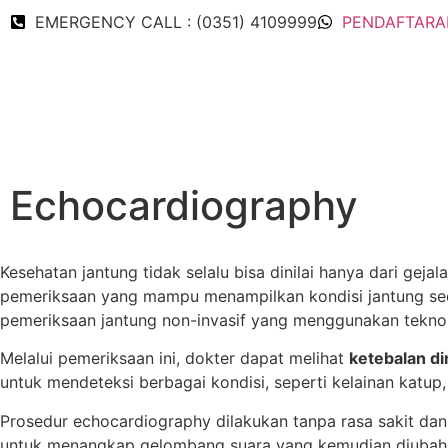
EMERGENCY CALL : (0351) 4109999
PENDAFTARAN
Echocardiography
Kesehatan jantung tidak selalu bisa dinilai hanya dari gej
pemeriksaan yang mampu menampilkan kondisi jantung sec
pemeriksaan jantung non-invasif yang menggunakan teknolo
Melalui pemeriksaan ini, dokter dapat melihat
ketebalan di
untuk mendeteksi berbagai kondisi, seperti kelainan katu
Prosedur echocardiography dilakukan tanpa rasa sakit dan
untuk menangkap gelombang suara yang kemudian diubah me