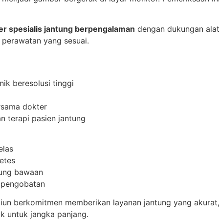
er spesialis jantung berpengalaman
dengan dukungan alat b
 perawatan yang sesuai.
i
ik beresolusi tinggi
rsama dokter
n terapi pasien jantung
elas
betes
ntung bawaan
u pengobatan
un berkomitmen memberikan layanan jantung yang akurat,
ik untuk jangka panjang.