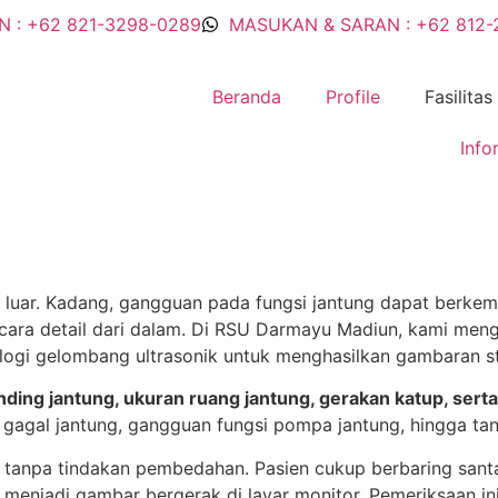
 : +62 821-3298-0289
MASUKAN & SARAN : +62 812-
Beranda
Profile
Fasilitas
Info
ala luar. Kadang, gangguan pada fungsi jantung dapat berkem
ara detail dari dalam. Di RSU Darmayu Madiun, kami men
gi gelombang ultrasonik untuk menghasilkan gambaran stru
nding jantung, ukuran ruang jantung, gerakan katup, serta
p, gagal jantung, gangguan fungsi pompa jantung, hingga t
 tanpa tindakan pembedahan. Pasien cukup berbaring santai
njadi gambar bergerak di layar monitor. Pemeriksaan ini