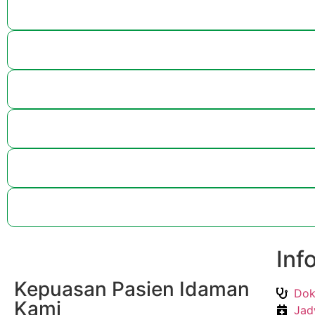
Inf
Kepuasan Pasien Idaman
Dok
Kami
Jad