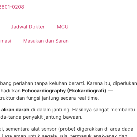
2801-0208
Jadwal Dokter
MCU
rmasi
Masukan dan Saran
bang perlahan tanpa keluhan berarti. Karena itu, diperlukan
ghadirkan
Echocardiography (Ekokardiografi)
—
ktur dan fungsi jantung secara real time.
 aliran darah
di dalam jantung. Hasilnya sangat membantu
anda-tanda penyakit jantung bawaan.
, sementara alat sensor (probe) digerakkan di area dada
 juga aman untuk segala usia, termasuk anak-anak dan